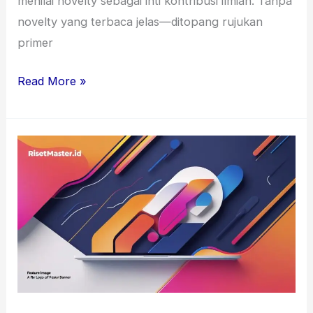
menilai novelty sebagai inti kontribusi ilmiah. Tanpa
novelty yang terbaca jelas—ditopang rujukan
primer
Read More »
Jasa
Instalasi
OJS
3
+
Google
Scholar,
Pengurusan