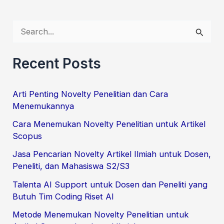
S
e
Recent Posts
a
r
Arti Penting Novelty Penelitian dan Cara
c
Menemukannya
h
Cara Menemukan Novelty Penelitian untuk Artikel
f
Scopus
o
Jasa Pencarian Novelty Artikel Ilmiah untuk Dosen,
r
Peneliti, dan Mahasiswa S2/S3
:
Talenta AI Support untuk Dosen dan Peneliti yang
Butuh Tim Coding Riset AI
Metode Menemukan Novelty Penelitian untuk