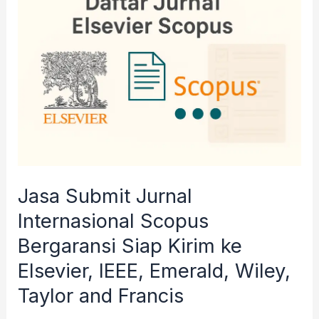
Submit
Jurnal
Internasional
Scopus
Bergaransi
Siap
Kirim
ke
Elsevier,
Jasa Submit Jurnal
IEEE,
Internasional Scopus
Emerald,
Bergaransi Siap Kirim ke
Wiley,
Taylor
Elsevier, IEEE, Emerald, Wiley,
and
Taylor and Francis
Francis