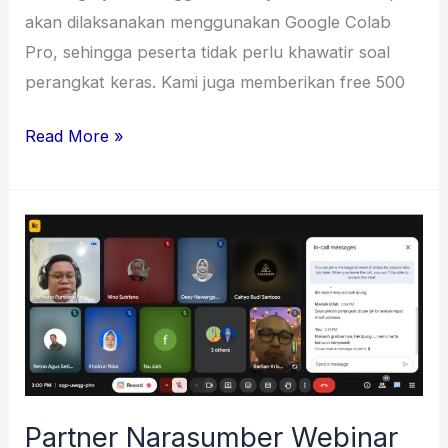
akan dilaksanakan menggunakan Google Colab
Pro, sehingga peserta tidak perlu khawatir soal
perangkat keras. Kami juga memberikan free 500
Read More »
Partner
Narasumber
Webinar
Pencarian
Novelty
Riset
untuk
Partner Narasumber Webinar
Publikasi