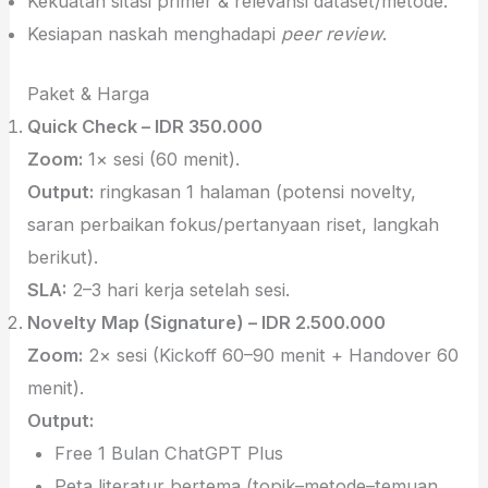
Kekuatan sitasi primer & relevansi dataset/metode.
Kesiapan naskah menghadapi
peer review
.
Paket & Harga
Quick Check – IDR 350.000
Zoom:
1× sesi (60 menit).
Output:
ringkasan 1 halaman (potensi novelty,
saran perbaikan fokus/pertanyaan riset, langkah
berikut).
SLA:
2–3 hari kerja setelah sesi.
Novelty Map (Signature) – IDR 2.500.000
Zoom:
2× sesi (Kickoff 60–90 menit + Handover 60
menit).
Output:
Free 1 Bulan ChatGPT Plus
Peta literatur bertema (topik–metode–temuan