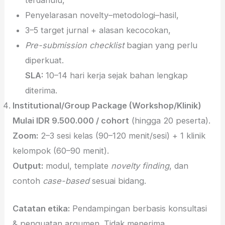
Penyelarasan novelty–metodologi–hasil,
3–5 target jurnal + alasan kecocokan,
Pre-submission checklist
bagian yang perlu
diperkuat.
SLA:
10–14 hari kerja sejak bahan lengkap
diterima.
Institutional/Group Package (Workshop/Klinik)
Mulai IDR 9.500.000 / cohort
(hingga 20 peserta).
Zoom:
2–3 sesi kelas (90–120 menit/sesi) + 1 klinik
kelompok (60–90 menit).
Output:
modul, template
novelty finding
, dan
contoh
case-based
sesuai bidang.
Catatan etika:
Pendampingan berbasis konsultasi
& penguatan argumen. Tidak menerima