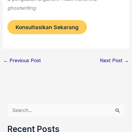
ghostwriting
.
Konsultasikan Sekarang
←
Previous Post
Next Post
→
S
e
Recent Posts
a