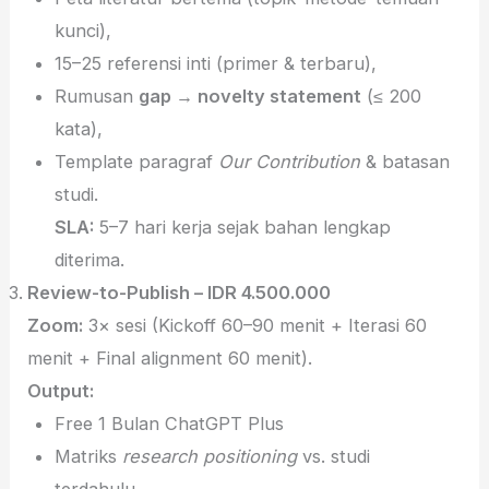
kunci),
15–25 referensi inti (primer & terbaru),
Rumusan
gap → novelty statement
(≤ 200
kata),
Template paragraf
Our Contribution
& batasan
studi.
SLA:
5–7 hari kerja sejak bahan lengkap
diterima.
Review-to-Publish – IDR 4.500.000
Zoom:
3× sesi (Kickoff 60–90 menit + Iterasi 60
menit + Final alignment 60 menit).
Output:
Free 1 Bulan ChatGPT Plus
Matriks
research positioning
vs. studi
terdahulu,