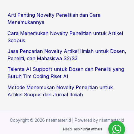
r
Arti Penting Novelty Penelitian dan Cara
c
Menemukannya
h
Cara Menemukan Novelty Penelitian untuk Artikel
f
Scopus
o
Jasa Pencarian Novelty Artikel Ilmiah untuk Dosen,
r
Peneliti, dan Mahasiswa S2/S3
:
Talenta AI Support untuk Dosen dan Peneliti yang
Butuh Tim Coding Riset AI
Metode Menemukan Novelty Penelitian untuk
Artikel Scopus dan Jurnal Ilmiah
Copyright © 2026 risetmaster.id | Powered by risetmaster.id
Need Help?
Chat with us