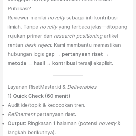
Publikasi?
Reviewer menilai
novelty
sebagai inti kontribusi
ilmiah. Tanpa
novelty
yang terbaca jelas—ditopang
rujukan primer dan
research positioning
artikel
rentan
desk reject
. Kami membantu memastikan
hubungan logis
gap → pertanyaan riset →
metode → hasil → kontribusi
tersaji eksplisit.
Layanan RisetMaster.id &
Deliverables
1)
Quick Check (60 menit)
Audit ide/topik & kecocokan tren.
Refinement
pertanyaan riset.
Output
: Ringkasan 1 halaman (potensi
novelty
&
langkah berikutnya).