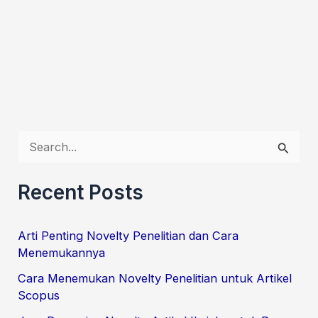
S
e
Recent Posts
a
r
Arti Penting Novelty Penelitian dan Cara
c
Menemukannya
h
Cara Menemukan Novelty Penelitian untuk Artikel
f
Scopus
o