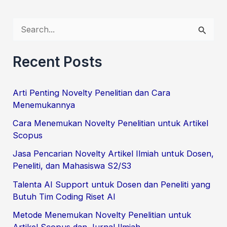
S
e
Recent Posts
a
r
Arti Penting Novelty Penelitian dan Cara
c
Menemukannya
h
Cara Menemukan Novelty Penelitian untuk Artikel
f
Scopus
o
Jasa Pencarian Novelty Artikel Ilmiah untuk Dosen,
r
Peneliti, dan Mahasiswa S2/S3
:
Talenta AI Support untuk Dosen dan Peneliti yang
Butuh Tim Coding Riset AI
Metode Menemukan Novelty Penelitian untuk