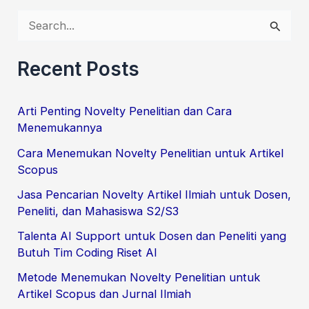
S
e
Recent Posts
a
r
Arti Penting Novelty Penelitian dan Cara
c
Menemukannya
h
Cara Menemukan Novelty Penelitian untuk Artikel
f
Scopus
o
Jasa Pencarian Novelty Artikel Ilmiah untuk Dosen,
r
Peneliti, dan Mahasiswa S2/S3
:
Talenta AI Support untuk Dosen dan Peneliti yang
Butuh Tim Coding Riset AI
Metode Menemukan Novelty Penelitian untuk
Artikel Scopus dan Jurnal Ilmiah