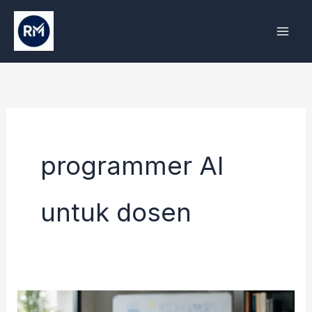
Skip
to
content
programmer AI
untuk dosen
Talenta