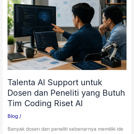
AI
Support
untuk
Dosen
dan
Peneliti
yang
Butuh
Tim
Talenta AI Support untuk
Coding
Dosen dan Peneliti yang Butuh
Riset
Tim Coding Riset AI
AI
Blog
/
Banyak dosen dan peneliti sebenarnya memiliki ide