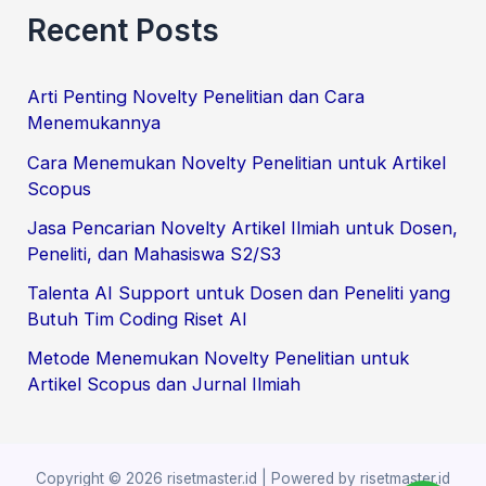
e
Recent Posts
a
r
Arti Penting Novelty Penelitian dan Cara
c
Menemukannya
h
Cara Menemukan Novelty Penelitian untuk Artikel
f
Scopus
o
Jasa Pencarian Novelty Artikel Ilmiah untuk Dosen,
r
Peneliti, dan Mahasiswa S2/S3
:
Talenta AI Support untuk Dosen dan Peneliti yang
Butuh Tim Coding Riset AI
Metode Menemukan Novelty Penelitian untuk
Artikel Scopus dan Jurnal Ilmiah
Copyright © 2026 risetmaster.id | Powered by risetmaster.id