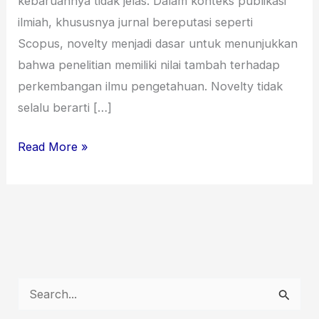
kebaruannya tidak jelas. Dalam konteks publikasi
ilmiah, khususnya jurnal bereputasi seperti
Scopus, novelty menjadi dasar untuk menunjukkan
bahwa penelitian memiliki nilai tambah terhadap
perkembangan ilmu pengetahuan. Novelty tidak
selalu berarti […]
Read More »
S