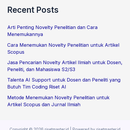
e
Recent Posts
a
r
Arti Penting Novelty Penelitian dan Cara
c
Menemukannya
h
Cara Menemukan Novelty Penelitian untuk Artikel
f
Scopus
o
Jasa Pencarian Novelty Artikel Ilmiah untuk Dosen,
r
Peneliti, dan Mahasiswa S2/S3
:
Talenta AI Support untuk Dosen dan Peneliti yang
Butuh Tim Coding Riset AI
Metode Menemukan Novelty Penelitian untuk
Artikel Scopus dan Jurnal Ilmiah
Copyright © 2026 risetmaster.id | Powered by risetmaster.id