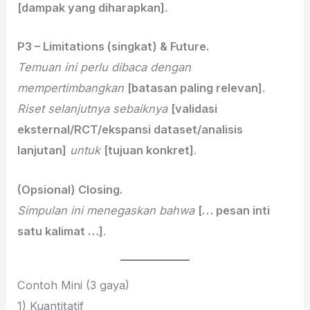
[dampak yang diharapkan]
.
P3 – Limitations (singkat) & Future.
Temuan ini perlu dibaca dengan
mempertimbangkan
[batasan paling relevan]
.
Riset selanjutnya sebaiknya
[validasi
eksternal/RCT/ekspansi dataset/analisis
lanjutan]
untuk
[tujuan konkret]
.
(Opsional) Closing.
Simpulan ini menegaskan bahwa
[… pesan inti
satu kalimat …]
.
Contoh Mini (3 gaya)
1) Kuantitatif