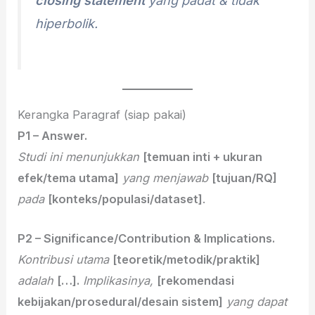
closing statement
yang padat & tidak
hiperbolik.
Kerangka Paragraf (siap pakai)
P1 – Answer.
Studi ini menunjukkan
[temuan inti + ukuran
efek/tema utama]
yang menjawab
[tujuan/RQ]
pada
[konteks/populasi/dataset]
.
P2 – Significance/Contribution & Implications.
Kontribusi utama
[teoretik/metodik/praktik]
adalah
[…].
Implikasinya,
[rekomendasi
kebijakan/prosedural/desain sistem]
yang dapat