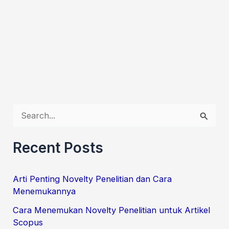
S
e
Recent Posts
a
r
Arti Penting Novelty Penelitian dan Cara
c
Menemukannya
h
Cara Menemukan Novelty Penelitian untuk Artikel
f
Scopus