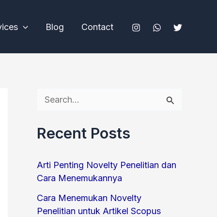
vices
Blog
Contact
S
e
Recent Posts
a
r
Arti Penting Novelty Penelitian dan
c
Cara Menemukannya
h
Cara Menemukan Novelty
f
Penelitian untuk Artikel Scopus