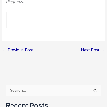
diagrams
.
←
Previous Post
Next Post
→
S
e
Recent Posts
a