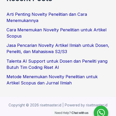
r
Arti Penting Novelty Penelitian dan Cara
c
Menemukannya
h
Cara Menemukan Novelty Penelitian untuk Artikel
f
Scopus
o
Jasa Pencarian Novelty Artikel Ilmiah untuk Dosen,
r
Peneliti, dan Mahasiswa S2/S3
:
Talenta AI Support untuk Dosen dan Peneliti yang
Butuh Tim Coding Riset AI
Metode Menemukan Novelty Penelitian untuk
Artikel Scopus dan Jurnal Ilmiah
Copyright © 2026 risetmaster.id | Powered by risetmaster.id
Need Help?
Chat with us